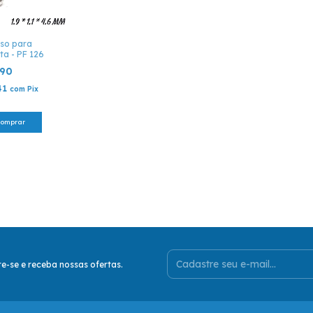
so para
ta - PF 126
,90
41
com
Pix
e-se e receba nossas ofertas.