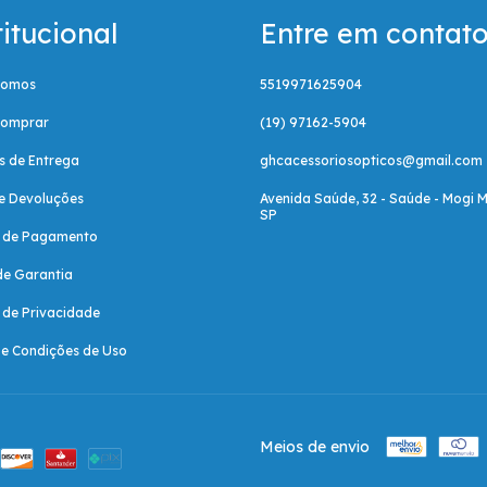
titucional
Entre em contat
Somos
5519971625904
omprar
(19) 97162-5904
as de Entrega
ghcacessoriosopticos@gmail.com
e Devoluções
Avenida Saúde, 32 - Saúde - Mogi M
SP
a de Pagamento
de Garantia
a de Privacidade
e Condições de Uso
Meios de envio