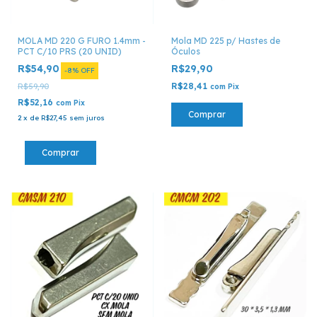
MOLA MD 220 G FURO 1.4mm -
Mola MD 225 p/ Hastes de
PCT C/10 PRS (20 UNID)
Óculos
R$54,90
R$29,90
-
8
%
OFF
R$28,41
R$59,90
com
Pix
R$52,16
com
Pix
Comprar
2
x
de
R$27,45
sem juros