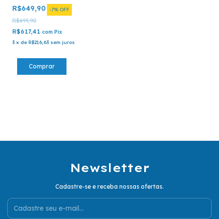
Conserto Óptico
R$649,90
-
7
%
OFF
R$699,90
R$617,41
com
Pix
3
x
de
R$216,63
sem juros
Newsletter
Cadastre-se e receba nossas ofertas.