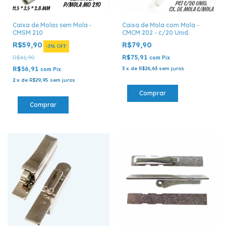
Caixa de Molas sem Mola -
Caixa de Mola com Mola -
CMSM 210
CMCM 202 - c/20 Unid.
R$59,90
R$79,90
-
3
%
OFF
R$75,91
R$61,90
com
Pix
R$56,91
3
x
de
R$26,63
sem juros
com
Pix
2
x
de
R$29,95
sem juros