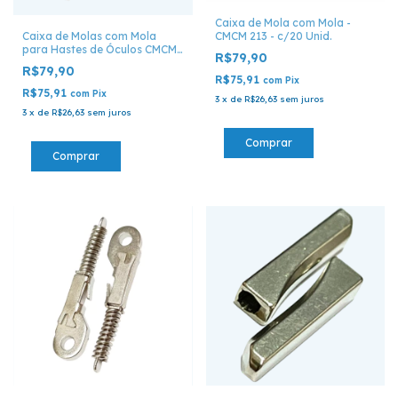
Caixa de Mola com Mola -
CMCM 213 - c/20 Unid.
Caixa de Molas com Mola
para Hastes de Óculos CMCM
R$79,90
26
R$79,90
R$75,91
com
Pix
R$75,91
com
Pix
3
x
de
R$26,63
sem juros
3
x
de
R$26,63
sem juros