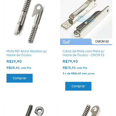
Mola MD Anzol Alumínio p/
Caixa de Mola com Mola p/
Haste de Óculos
Haste de Óculos - CMCM 52
R$29,90
R$79,90
R$28,41
R$75,91
com
Pix
com
Pix
3
x
de
R$26,63
sem juros
Comprar