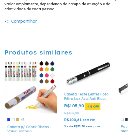
variar amplamente, dependendo do campo de atuação e da
criatividade de cada pessoa.
Compartilhar
Produtos similares
Caneta Teste Lentes Foto
Filtro Luz Azul Anti Blue
Control
R$105,90
-
4
%
OFF
R$109,90
R$100,61
+3
com
Pix
3
x
de
R$35,30
sem juros
Posca
Caneta p/ Cobrir Riscos -
marca
Valor Unitário