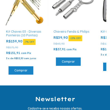
Kit Chaves 03 - Diversas
Chaveiro Fenda & Philips
Kit Ch
Ponteiras (10 Pontas)
R$39,90
R$11
-
13
%
OFF
R$159,90
-
7
%
OFF
R$45,90
R$129,
R$171,90
R$37,91
R$113
com
Pix
R$151,91
com
Pix
3
x
de
3
x
de
R$53,30
sem juros
Newsletter
Cadastre-se e receba nossas ofertas.