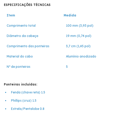
ESPECIFICAÇÕES TÉCNICAS
Item
Medida
Comprimento total
100 mm (3,93 pol)
Diâmetro da cabeça
19 mm (0,74 pol)
Comprimento das ponteiras
3,7 cm (1,45 pol)
Material do cabo
Alumínio anodizado
Nº de ponteiras
5
Ponteiras incluídas:
Fenda (chave reta) 1.5
Phillips (cruz) 1.5
Estrela/Pentalobe 0.8