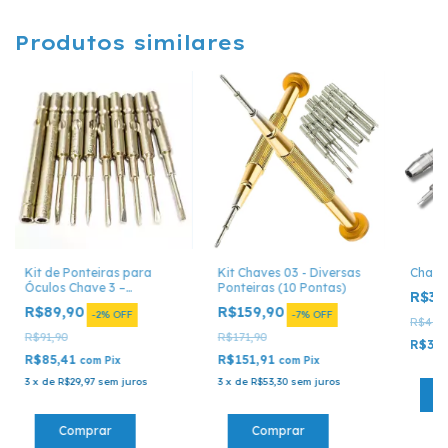
Produtos similares
Kit de Ponteiras para
Kit Chaves 03 - Diversas
Chavei
Óculos Chave 3 –
Ponteiras (10 Pontas)
R$39
Ferramenta de Ajuste e
R$89,90
R$159,90
-
2
%
OFF
-
7
%
OFF
Manutenção
R$45,
R$91,90
R$171,90
R$37,
R$85,41
R$151,91
com
Pix
com
Pix
3
x
de
R$29,97
sem juros
3
x
de
R$53,30
sem juros