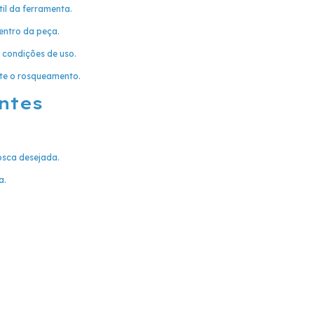
til da ferramenta.
entro da peça.
 condições de uso.
nte o rosqueamento.
ntes
osca desejada.
a.