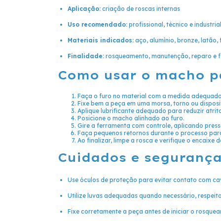
Aplicação:
criação de roscas internas
Uso recomendado:
profissional, técnico e industria
Materiais indicados:
aço, alumínio, bronze, latão,
Finalidade:
rosqueamento, manutenção, reparo e f
Como usar o macho p
Faça o furo no material com a medida adequada
Fixe bem a peça em uma morsa, torno ou disposit
Aplique lubrificante adequado para reduzir atrit
Posicione o macho alinhado ao furo.
Gire a ferramenta com controle, aplicando pre
Faça pequenos retornos durante o processo par
Ao finalizar, limpe a rosca e verifique o encaixe
Cuidados e seguranç
Use óculos de proteção para evitar contato com cav
Utilize luvas adequadas quando necessário, respei
Fixe corretamente a peça antes de iniciar o rosque