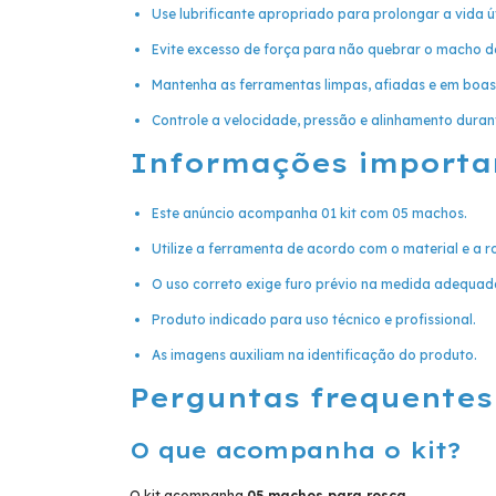
Use lubrificante apropriado para prolongar a vida ú
Evite excesso de força para não quebrar o macho d
Mantenha as ferramentas limpas, afiadas e em boas
Controle a velocidade, pressão e alinhamento dura
Informações importa
Este anúncio acompanha 01 kit com 05 machos.
Utilize a ferramenta de acordo com o material e a r
O uso correto exige furo prévio na medida adequad
Produto indicado para uso técnico e profissional.
As imagens auxiliam na identificação do produto.
Perguntas frequentes
O que acompanha o kit?
O kit acompanha
05 machos para rosca
.