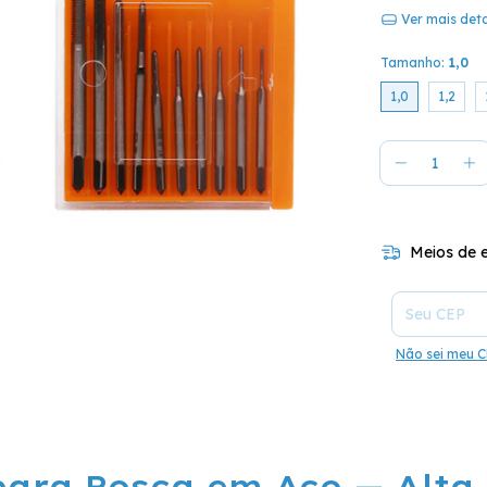
Ver mais det
Tamanho:
1,0
1,0
1,2
Meios de e
Entregas para 
Não sei meu 
para Rosca em Aço — Alta 