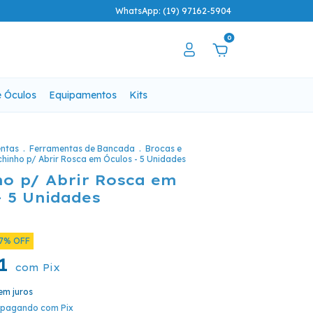
WhatsApp: (19) 97162-5904
0
e Óculos
Equipamentos
Kits
ntas
.
Ferramentas de Bancada
.
Brocas e
hinho p/ Abrir Rosca em Óculos - 5 Unidades
o p/ Abrir Rosca em
- 5 Unidades
7
%
OFF
41
com
Pix
em juros
pagando com Pix