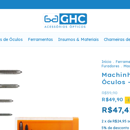
s de Óculos
Ferramentas
Insumos & Materiais
Charneiras d
Início
.
Ferrame
Furadores
.
Mac
Machinh
Óculos 
R$59,90
R$49,90
-
1
R$47,
2
x de
R$24,95
s
5% de desconto