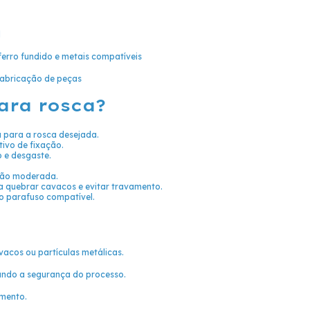
l
 ferro fundido e metais compatíveis
abricação de peças
ara rosca?
 para a rosca desejada.
ivo de fixação.
o e desgaste.
ssão moderada.
a quebrar cavacos e evitar travamento.
 do parafuso compatível.
a
acos ou partículas metálicas.
tando a segurança do processo.
amento.