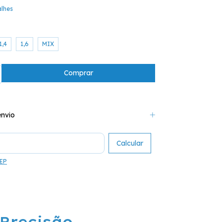
alhes
1,4
1,6
MIX
nvio
o CEP:
Calcular
CEP
Precisão