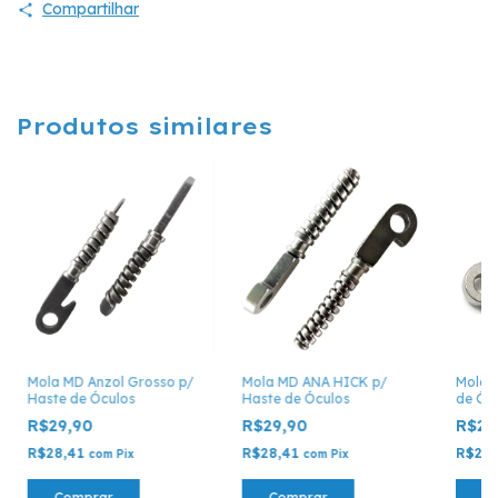
Compartilhar
Produtos similares
Mola MD Anzol Grosso p/
Mola MD ANA HICK p/
Mola M
Haste de Óculos
Haste de Óculos
de Óc
R$29,90
R$29,90
R$29
R$28,41
R$28,41
R$28
com
Pix
com
Pix
Comprar
Comprar
C